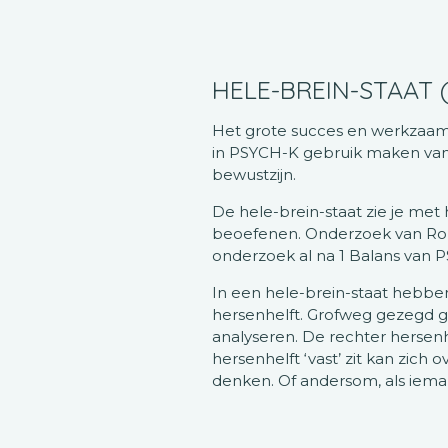
HELE-BREIN-STAAT (
Het grote succes en werkzaamh
in PSYCH-K gebruik maken van 
bewustzijn.
De hele-brein-staat zie je met
beoefenen. Onderzoek van Rob 
onderzoek al na 1 Balans van 
In een hele-brein-staat hebben
hersenhelft. Grofweg gezegd ga
analyseren. De rechter hersenhe
hersenhelft ‘vast’ zit kan zic
denken. Of andersom, als iemand 