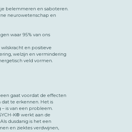
e je belemmeren en saboteren.
derne neurowetenschap en
igen waar 95% van ons
wilskracht en positieve
ering, welzijn en vermindering
energetisch veld vormen.
rheen gaat voordat de effecten
 dat te erkennen. Het is
 – is van een probleem.
PSYCH-K® werkt aan de
Als dusdanig is het een
omen en ziektes verdwijnen,