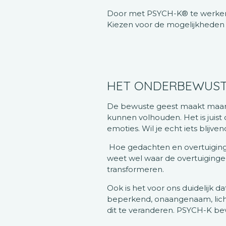
Door met PSYCH-K® te werken v
Kiezen voor de mogelijkheden 
HET ONDERBEWUSTE
De bewuste geest maakt maar v
kunnen volhouden. Het is juist
emoties. Wil je echt iets blijve
Hoe gedachten en overtuiginge
weet wel waar de overtuiging
transformeren.
Ook is het voor ons duidelijk da
beperkend, onaangenaam, licht o
dit te veranderen. PSYCH-K bev