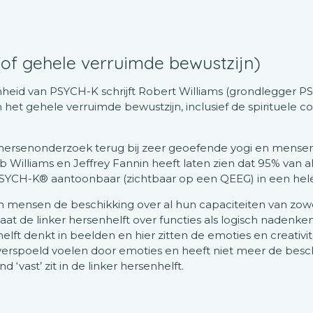
of gehele verruimde bewustzijn)
eid van PSYCH-K schrijft Robert Williams (grondlegger PS
het gehele verruimde bewustzijn, inclusief de spirituele 
 hersenonderzoek terug bij zeer geoefende yogi en mensen 
Williams en Jeffrey Fannin heeft laten zien dat 95% van a
PSYCH-K® aantoonbaar (zichtbaar op een QEEG) in een hele
 mensen de beschikking over al hun capaciteiten van zowel
at de linker hersenhelft over functies als logisch nadenk
lft denkt in beelden en hier zitten de emoties en creativit
h overspoeld voelen door emoties en heeft niet meer de besc
‘vast’ zit in de linker hersenhelft.