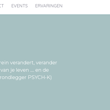
CT
EVENTS
ERVARINGEN
brein verandert, verander
an je leven .... en de
grondlegger PSYCH-K)