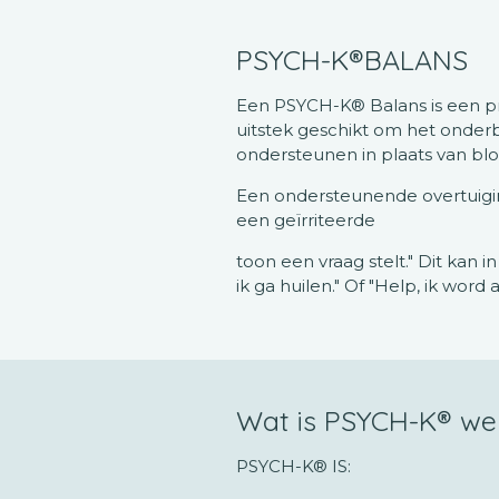
PSYCH-K®BALANS
Een PSYCH-K® Balans is een pro
uitstek geschikt om het onde
ondersteunen in plaats van bl
Een ondersteunende overtuiging
een geïrriteerde
toon een vraag stelt." Dit kan
ik ga huilen." Of "Help, ik wor
Wat is PSYCH-K® wel
PSYCH-K® IS: