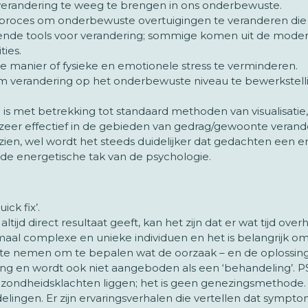
verandering te weeg te brengen in ons onderbewuste.
g proces om onderbewuste overtuigingen te veranderen di
llende tools voor verandering; sommige komen uit de mo
ties.
e manier of fysieke en emotionele stress te verminderen.
m verandering op het onderbewuste niveau te bewerkstell
s met betrekking tot standaard methoden van visualisatie, 
al zeer effectief in de gebieden van gedrag/gewoonte verand
t zien, wel wordt het steeds duidelijker dat gedachten een 
e energetische tak van de psychologie.
ick fix’.
jd direct resultaat geeft, kan het zijn dat er wat tijd ove
maal complexe en unieke individuen en het is belangrijk om
te nemen om te bepalen wat de oorzaak – en de oplossing
ing en wordt ook niet aangeboden als een ‘behandeling’. 
ezondheidsklachten liggen; het is geen genezingsmethode. 
elingen. Er zijn ervaringsverhalen die vertellen dat sympt