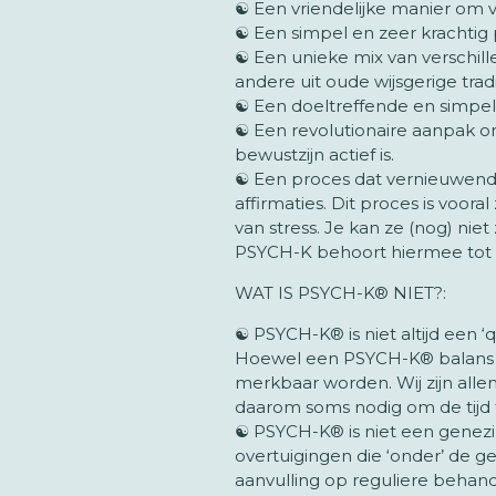
☯ Een vriendelijke manier om 
☯ Een simpel en zeer krachti
☯ Een unieke mix van verschi
andere uit oude wijsgerige tradi
☯ Een doeltreffende en simpel
☯ Een revolutionaire aanpak o
bewustzijn actief is.
☯ Een proces dat vernieuwend i
affirmaties. Dit proces is voor
van stress. Je kan ze (nog) nie
PSYCH-K behoort hiermee tot d
WAT IS PSYCH-K® NIET?:
☯ PSYCH-K® is niet altijd een ‘qu
Hoewel een PSYCH-K® balans alti
merkbaar worden. Wij zijn alle
daarom soms nodig om de tijd 
☯ PSYCH-K® is niet een genez
overtuigingen die ‘onder’ de g
aanvulling op reguliere behand