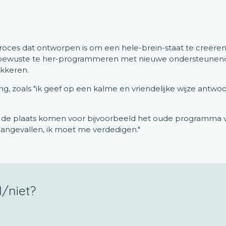
ces dat ontworpen is om een hele-brein-staat te creëren. 
rbewuste te her-programmeren met nieuwe ondersteunende
okkeren.
, zoals "ik geef op een kalme en vriendelijke wijze antwoor
 in de plaats komen voor bijvoorbeeld het oude programma v
d aangevallen, ik moet me verdedigen."
/niet?